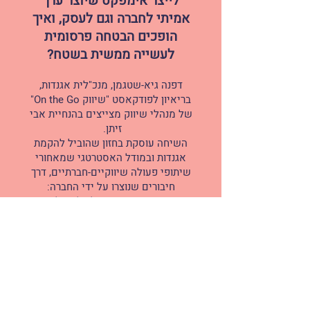
לייצר אימפקט שיוצר ערך
אמיתי לחברה וגם לעסק, ואיך
הופכים הבטחה פרסומית
לעשייה ממשית בשטח?
דפנה גיא-שטגמן, מנכ"לית אגנדות,
בריאיון לפודקאסט "שיווק On the Go"
של מנהלי שיווק מצייצים בהנחיית אבי
זיתן.
השיחה עוסקת בחזון שהוביל להקמת
אגנדות ובמודל האסטרטגי שמאחורי
שיתופי פעולה שיווקיים-חברתיים, דרך
חיבורים שנוצרו על ידי החברה:
מהשותפות בין פתחון לב לסונול, דרך
החיבור בין מטרנה וער״ן, ועד למהלך של
פז-yellow וארגון ידידים.