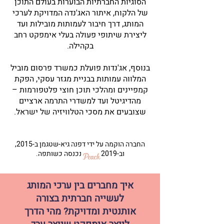
הסוגיות החברתיות הבוערות בעולם התוכן
של הלקוח, איתור האג'נדה המדויקת לערכי
המותג, דרך חיבור לעמותות מובילות ועד
ליצירת שיתופי פעולה בעלי אימפקט רחב
בקהילה.
בנוסף, אג'נדות פועלת כמשרד פרסום מוביל
המלווה עמותות בבניית מגזר עסקי, הפקת
קמפיינים ומהלכי תוכן חוצי פלטפורמות –
מהדיגיטל ועד למשדרי התרמה ארציים
שצובעים את מסכי הטלוויזיה של ישראל.
החברה הוקמה על ידי דפנה גיא-שטגמן ב-2015,
וב-2019 נכנסה כשותפה.
איך מחברים בין ערכי המותג
לעשייה חברתית בצורה
אותנטית ומדויקת? מהי הדרך